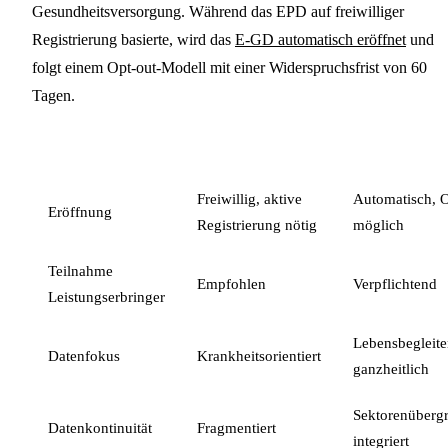
Gesundheitsversorgung. Während das EPD auf freiwilliger
Registrierung basierte, wird das
E-GD automatisch eröffnet
und
folgt einem Opt-out-Modell mit einer Widerspruchsfrist von 60
Tagen.
MERKMAL
EPD (ALT)
E-GD (NEU)
Freiwillig, aktive
Automatisch, O
Eröffnung
Registrierung nötig
möglich
Teilnahme
Empfohlen
Verpflichtend
Leistungserbringer
Lebensbegleite
Datenfokus
Krankheitsorientiert
ganzheitlich
Sektorenübergr
Datenkontinuität
Fragmentiert
integriert