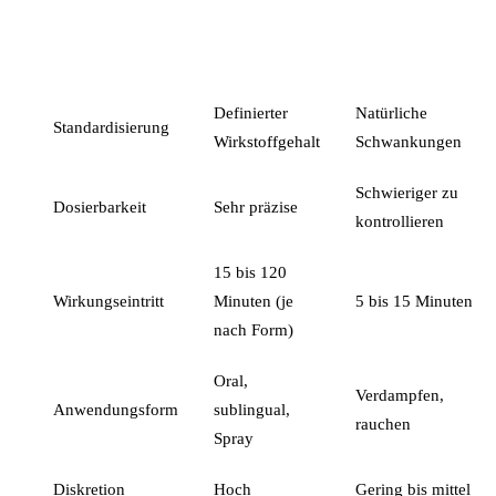
CANNABIS-
EIGENSCHAFT
CANNABISBLÜTE
EXTRAKTE
Definierter
Natürliche
Standardisierung
Wirkstoffgehalt
Schwankungen
Schwieriger zu
Dosierbarkeit
Sehr präzise
kontrollieren
15 bis 120
Wirkungseintritt
Minuten (je
5 bis 15 Minuten
nach Form)
Oral,
Verdampfen,
Anwendungsform
sublingual,
rauchen
Spray
Diskretion
Hoch
Gering bis mittel